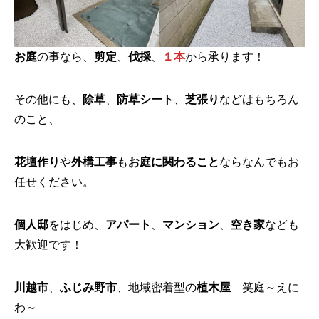
お庭
の事なら、
剪定
、
伐採
、
１本
から承ります！
その他にも、
除草
、
防草シート
、
芝張り
などはもちろん
のこと、
花壇作り
や
外構工事
も
お庭に関わること
ならなんでもお
任せください。
個人邸
をはじめ、
アパート
、
マンション
、
空き家
なども
大歓迎です！
川越市
、
ふじみ野市
、地域密着型の
植木屋
笑庭～えに
わ～