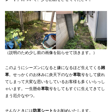
（説明のため少し前の画像を貼らせて頂きます。）
このようにシーズンになると嫌になるほど生えてくる
雑
草
。せっかくのお休みに炎天下のなか
草取り
をして疲れ
てしまって大変な思いをしているお客様も多くいらっし
ゃいます。一生懸命
草取り
をしてもすぐに生えてきてし
まう厄介なやつ。
そんなときには
防草シート
をお勧めいたします。