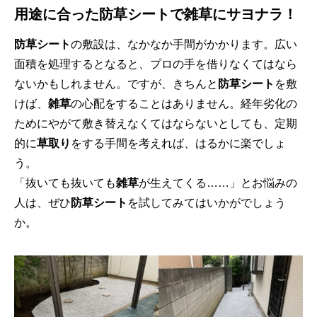
用途に合った
防草シート
で
雑草
にサヨナラ！
防草シート
の敷設は、なかなか手間がかかります。広い
面積を処理するとなると、プロの手を借りなくてはなら
ないかもしれません。ですが、きちんと
防草シート
を敷
けば、
雑草
の心配をすることはありません。経年劣化の
ためにやがて敷き替えなくてはならないとしても、定期
的に
草取り
をする手間を考えれば、はるかに楽でしょ
う。
「抜いても抜いても
雑草
が生えてくる……」とお悩みの
人は、ぜひ
防草シート
を試してみてはいかがでしょう
か。