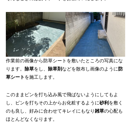
作業前の画像から防草シートを敷いたところの写真にな
ります。
除草
をし、
除草剤
などを散布し画像のように
防
草シート
を施工します。
このままピンを打ち込み風で飛ばないようにしてもよ
し、ピンを打ちその上からお化粧するように
砂利
を敷く
のも良し、好みに合わせてキレイにもなり
雑草
の心配も
ほとんどなくなります。