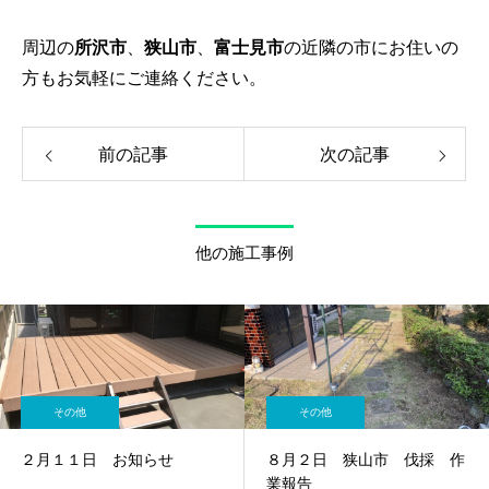
周辺の
所沢市
、
狭山市
、
富士見市
の近隣の市にお住いの
方もお気軽にご連絡ください。
前の記事
次の記事
他の施工事例
その他
その他
２月１１日 お知らせ
８月２日 狭山市 伐採 作
業報告