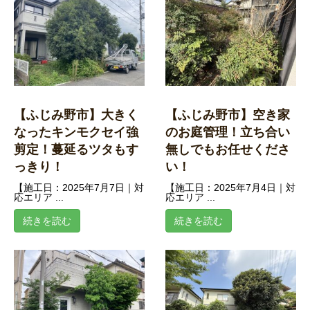
【ふじみ野市】大きく
【ふじみ野市】空き家
なったキンモクセイ強
のお庭管理！立ち合い
剪定！蔓延るツタもす
無しでもお任せくださ
っきり！
い！
【施工日：2025年7月7日｜対
【施工日：2025年7月4日｜対
応エリア ...
応エリア ...
続きを読む
続きを読む