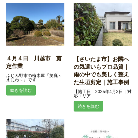
４月４日 川越市 剪
【さいたま市】お隣へ
定作業
の気遣いもプロ品質｜
雨の中でも美しく整え
ふじみ野市の植木屋『笑庭～
えにわ～』です ...
た生垣剪定｜施工事例
続きを読む
【施工日：2025年4月3日｜対
応エリア ...
続きを読む