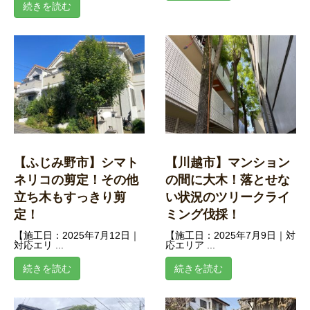
続きを読む
【ふじみ野市】シマト
【川越市】マンション
ネリコの剪定！その他
の間に大木！落とせな
立ち木もすっきり剪
い状況のツリークライ
定！
ミング伐採！
【施工日：2025年7月12日｜
【施工日：2025年7月9日｜対
対応エリ ...
応エリア ...
続きを読む
続きを読む