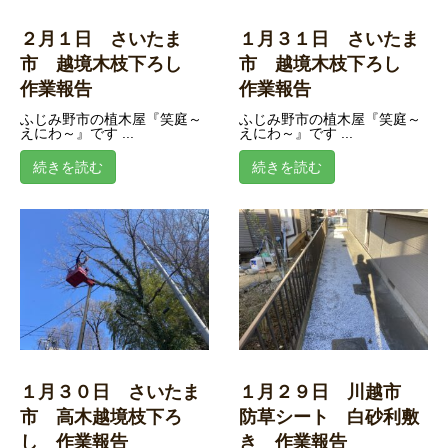
２月１日 さいたま
１月３１日 さいたま
市 越境木枝下ろし
市 越境木枝下ろし
作業報告
作業報告
ふじみ野市の植木屋『笑庭～
ふじみ野市の植木屋『笑庭～
えにわ～』です ...
えにわ～』です ...
続きを読む
続きを読む
１月３０日 さいたま
１月２９日 川越市
市 高木越境枝下ろ
防草シート 白砂利敷
し 作業報告
き 作業報告