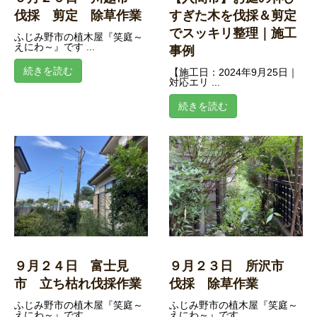
伐採 剪定 除草作業
すぎた木を伐採＆剪定
でスッキリ整理｜施工
ふじみ野市の植木屋『笑庭～
えにわ～』です ...
事例
続きを読む
【施工日：2024年9月25日｜
対応エリ ...
続きを読む
９月２４日 富士見
９月２３日 所沢市
市 立ち枯れ伐採作業
伐採 除草作業
ふじみ野市の植木屋『笑庭～
ふじみ野市の植木屋『笑庭～
えにわ～』です ...
えにわ～』です ...