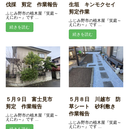
伐採 剪定 作業報告
生垣 キンモクセイ
剪定作業
ふじみ野市の植木屋『笑庭～
えにわ～』です ...
ふじみ野市の植木屋『笑庭～
えにわ～』です ...
続きを読む
続きを読む
５月９日 富士見市
５月８日 川越市 防
剪定 作業報告
草シート 砂利敷き
作業報告
ふじみ野市の植木屋『笑庭～
えにわ～』です ...
ふじみ野市の植木屋『笑庭～
えにわ～』です ...
続きを読む