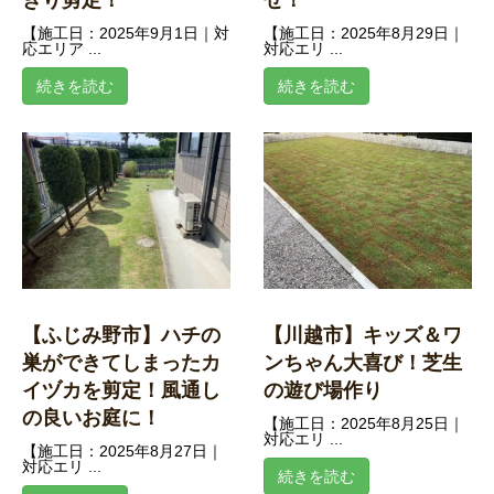
きり剪定！
せ！
【施工日：2025年9月1日｜対
【施工日：2025年8月29日｜
応エリア ...
対応エリ ...
続きを読む
続きを読む
【ふじみ野市】ハチの
【川越市】キッズ＆ワ
巣ができてしまったカ
ンちゃん大喜び！芝生
イヅカを剪定！風通し
の遊び場作り
の良いお庭に！
【施工日：2025年8月25日｜
対応エリ ...
【施工日：2025年8月27日｜
対応エリ ...
続きを読む