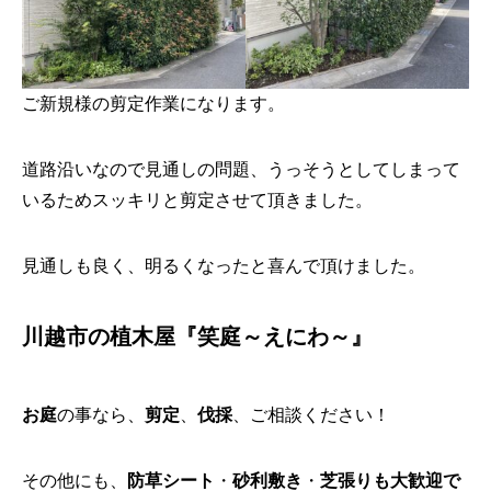
ご新規様の剪定作業になります。
道路沿いなので見通しの問題、うっそうとしてしまって
いるためスッキリと剪定させて頂きました。
見通しも良く、明るくなったと喜んで頂けました。
川越市の植木屋『笑庭～えにわ～』
お庭
の事なら、
剪定
、
伐採
、ご相談ください！
その他にも、
防草シート
・
砂利敷き
・
芝張り
も大歓迎で