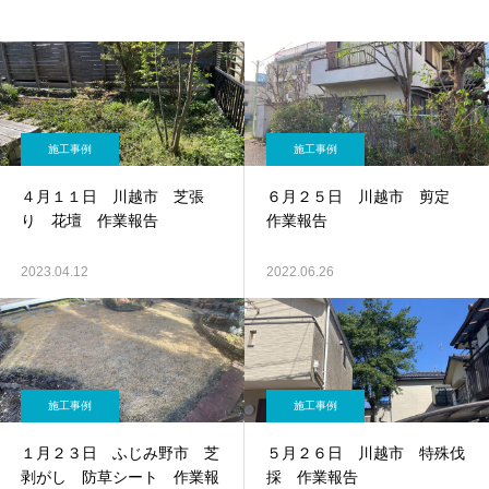
施工事例
施工事例
４月１１日 川越市 芝張
６月２５日 川越市 剪定
り 花壇 作業報告
作業報告
2023.04.12
2022.06.26
施工事例
施工事例
１月２３日 ふじみ野市 芝
５月２６日 川越市 特殊伐
剥がし 防草シート 作業報
採 作業報告