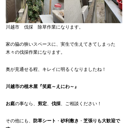
川越市 伐採 除草作業になります。
家の脇の狭いスペースに、実生で生えてきてしまった
木々の伐採作業になります。
奥が見通せる程、キレイに明るくなりましたね！
川越市の植木屋『笑庭～えにわ～』
お庭
の事なら、
剪定
、
伐採
、ご相談ください！
その他にも、
防草シート
・
砂利敷き
・
芝張り
も大歓迎で