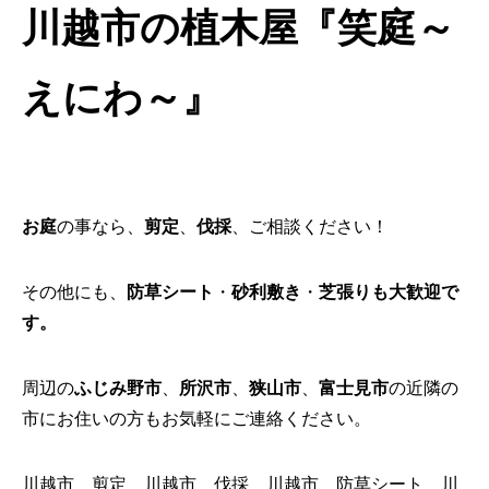
川越市の植木屋『笑庭～
えにわ～』
お庭
の事なら、
剪定
、
伐採
、ご相談ください！
その他にも、
防草シート
・
砂利敷き
・
芝張り
も大歓迎で
す。
周辺の
ふじみ野市
、
所沢市
、
狭山市
、
富士見市
の近隣の
市にお住いの方もお気軽にご連絡ください。
川越市 剪定 川越市 伐採 川越市 防草シート 川