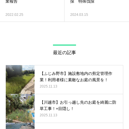
業報告
採 特殊伐採
2022.02.25
2024.03.15
最近の記事
【ふじみ野市】施設敷地内の剪定管理作
業！利用者様に素敵なお庭の風景を！
2025.11.13
【川越市】お引っ越し先のお庭を綺麗に防
草工事！+目隠し！
2025.11.13