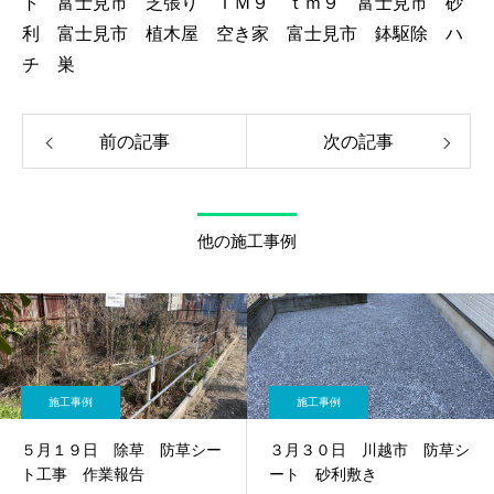
ト 富士見市 芝張り ＴＭ９ ｔｍ９ 富士見市 砂
利 富士見市 植木屋 空き家 富士見市 鉢駆除 ハ
チ 巣
前の記事
次の記事
他の施工事例
施工事例
施工事例
５月１９日 除草 防草シー
３月３０日 川越市 防草シ
ト工事 作業報告
ート 砂利敷き