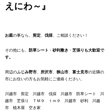
えにわ～』
お庭
の事なら、
剪定
、
伐採
、ご相談ください！
その他にも、
防草シート
・
砂利敷き
・
芝張り
も大歓迎で
す。
周辺の
ふじみ野市
、
所沢市
、
狭山市
、
富士見市
の近隣の
市にお住いの方もお気軽にご連絡ください。
川越市 剪定 川越市 伐採 川越市 防草シート 川
越市 芝張り ＴＭ９ ｔｍ９ 川越市 砂利 川越
市 植木屋 空き家