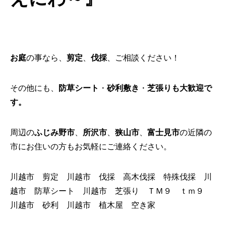
お庭
の事なら、
剪定
、
伐採
、ご相談ください！
その他にも、
防草シート
・
砂利敷き
・
芝張り
も大歓迎で
す。
周辺の
ふじみ野市
、
所沢市
、
狭山市
、
富士見市
の近隣の
市にお住いの方もお気軽にご連絡ください。
川越市 剪定 川越市 伐採 高木伐採 特殊伐採 川
越市 防草シート 川越市 芝張り ＴＭ９ ｔｍ９
川越市 砂利 川越市 植木屋 空き家