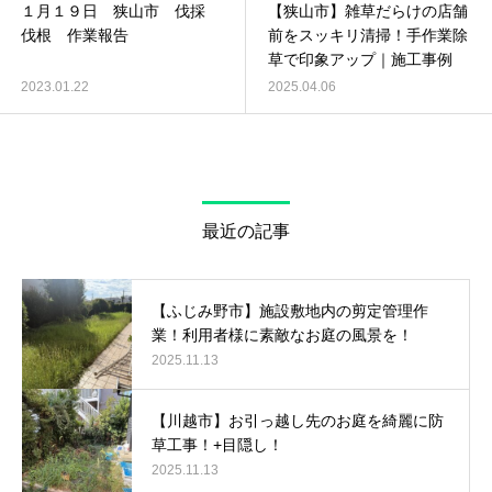
１月１９日 狭山市 伐採
【狭山市】雑草だらけの店舗
伐根 作業報告
前をスッキリ清掃！手作業除
草で印象アップ｜施工事例
2023.01.22
2025.04.06
最近の記事
【ふじみ野市】施設敷地内の剪定管理作
業！利用者様に素敵なお庭の風景を！
2025.11.13
【川越市】お引っ越し先のお庭を綺麗に防
草工事！+目隠し！
2025.11.13