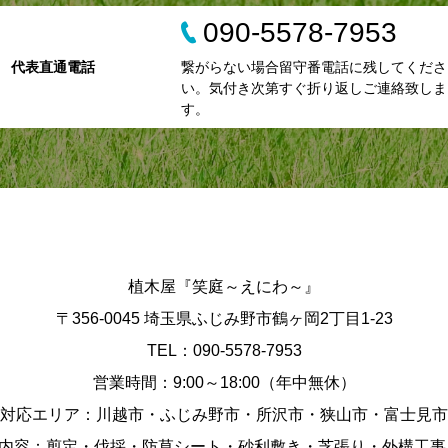
090-5578-7953
代表直通電話
繋がらない場合留守番電話に残してくださ
い。気付き次第すぐ折り返しご連絡致しま
す。
植木屋『笑庭～えにわ～』
〒356-0045 埼玉県ふじみ野市鶴ヶ岡2丁目1-23
TEL：090-5578-7953
営業時間：9:00～18:00（年中無休）
対応エリア：川越市・ふじみ野市・所沢市・狭山市・富士見市
内容：剪定・伐採・防草シート・砂利敷き・芝張り・外構工事