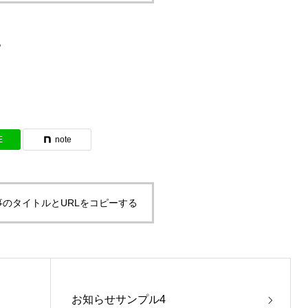
。
E
note
事のタイトルとURLをコピーする
お知らせサンプル4